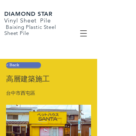
DIAMOND STAR
Vinyl Sheet
Pile
​
Baixing Plastic Steel
Sheet Pile
< Back
高層建築施工
台中市西屯區