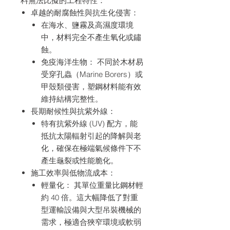
料無法比擬的工程特性：
卓越的耐腐蝕性與抗生化侵害：
在海水、鹽霧及高濕度環境
中，材料完全不產生氧化或鏽
蝕。
免疫海洋生物： 不同於木材易
受穿孔蟲（Marine Borers）或
甲殼類侵害，塑鋼材料能有效
維持結構完整性。
長期耐候性與抗紫外線：
特有抗紫外線 (UV) 配方，能
抵抗太陽輻射引起的降解與老
化，確保在極端氣候條件下不
產生龜裂或性能脆化。
施工效率與低物流成本：
輕量化： 其單位重量比鋼材輕
約 40 倍。這大幅降低了對重
型運輸設備與大型吊裝機械的
需求，極適合狹窄環境或軟弱