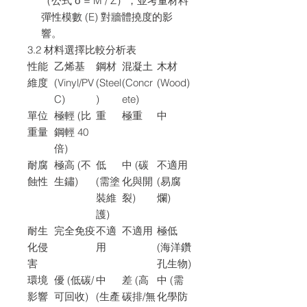
（公式 σ = M / Z），並考量材料
彈性模數 (E) 對牆體撓度的影
響。
3.2 材料選擇比較分析表
性能
乙烯基
鋼材
混凝土
木材
維度
(Vinyl/PV
(Steel
(Concr
(Wood)
C)
)
ete)
單位
極輕 (比
重
極重
中
重量
鋼輕 40
倍)
耐腐
極高 (不
低
中 (碳
不適用
蝕性
生鏽)
(需塗
化與開
(易腐
裝維
裂)
爛)
護)
耐生
完全免疫
不適
不適用
極低
化侵
用
(海洋鑽
害
孔生物)
環境
優 (低碳/
中
差 (高
中 (需
影響
可回收)
(生產
碳排/無
化學防