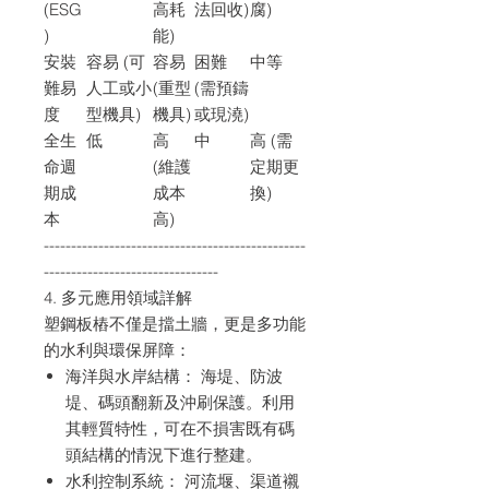
(ESG
高耗
法回收)
腐)
)
能)
安裝
容易 (可
容易
困難
中等
難易
人工或小
(重型
(需預鑄
度
型機具)
機具)
或現澆)
全生
低
高
中
高 (需
命週
(維護
定期更
期成
成本
換)
本
高)
------------------------------------------------
--------------------------------
4. 多元應用領域詳解
塑鋼板樁不僅是擋土牆，更是多功能
的水利與環保屏障：
海洋與水岸結構： 海堤、防波
堤、碼頭翻新及沖刷保護。利用
其輕質特性，可在不損害既有碼
頭結構的情況下進行整建。
水利控制系統： 河流堰、渠道襯