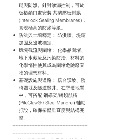
砌與防滲。針對滲漏控制，可於
板樁鎖口處安裝 共擠壓密封膜
(Interlock Sealing Membranes)，
實現極高的防滲等級。
防洪與土壤穩定： 防洪牆、堤壩
加固及邊坡穩定。
環境截流與圍堵： 化學品圍堵、
地下水截流及污染防治。材料的
化學惰性使其成為圍堵危險廢棄
物的理想材料。
基礎設施與道路： 橋台護坡、臨
時圍堰及隧道豎井。在堅硬地質
中，可搭配 鋼導架/鋼領航樁
(PileClaw® / Steel Mandrel) 輔助
打設，確保樁體垂直度與結構完
整。
------------------------------------------------
--------------------------------