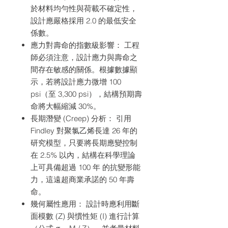
於材料均勻性與荷載不確定性，
設計應嚴格採用 2.0 的最低安全
係數。
應力對壽命的指數級影響： 工程
師必須注意，設計應力與壽命之
間存在敏感的關係。根據數據顯
示，若將設計應力微增 100
psi（至 3,300 psi），結構預期壽
命將大幅縮減 30%。
長期潛變 (Creep) 分析： 引用
Findley 對聚氯乙烯長達 26 年的
研究模型，只要將長期應變控制
在 2.5% 以內，結構在科學理論
上可具備超過 100 年 的抗變形能
力，這遠超商業承諾的 50 年壽
命。
幾何屬性應用： 設計時應利用斷
面模數 (Z) 與慣性矩 (I) 進行計算